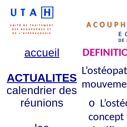
accueil
DEFINITI
L’ostéop
ACTUALITES
mouveme
calendrier des
réunions
o
L’osté
concept 