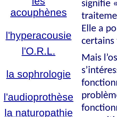
les
signifie 
acouphènes
traiteme
Elle a p
l'hyperacousie
certains
l'O.R.L.
Mais l’o
s’intére
la sophrologie
fonction
problèm
l'audioprothèse
fonctio
la naturopathie