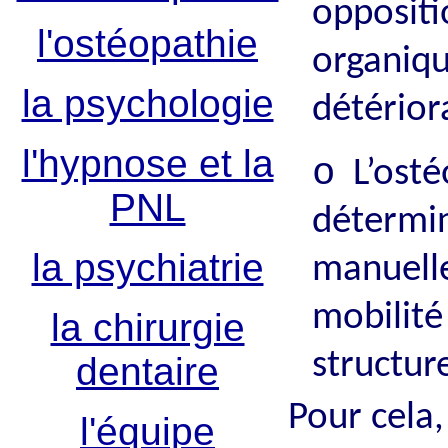
oppositi
l'ostéopathie
organiqu
la psychologie
détérior
l'hypnose et la
o
L’ost
PNL
détermi
la psychiatrie
manuell
mobilité
la chirurgie
structur
dentaire
Pour cela,
l'équipe