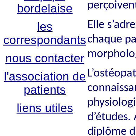
perçoivent
bordelaise
Elle s’adr
les
correspondants
chaque pat
morpholog
nous contacter
L’ostéopa
l'association de
connaissa
patients
physiologi
liens utiles
d’études. A
diplôme d’