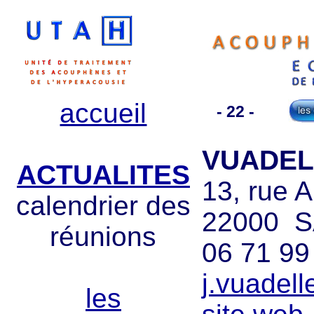
accueil
- 22 -
VUADELL
ACTUALITES
13, rue 
calendrier des
22000 S
réunions
06 71 99
j.vuadel
les